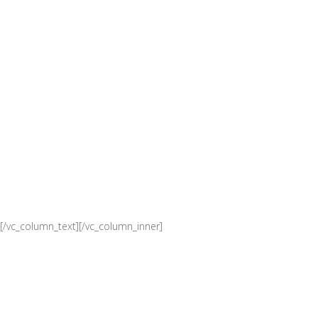
PE TRNOVLJE
Cesta na Ljubečno 26, 3000 Celje
Tel: 03 42 86 969
DELOVNI ČAS:
pon. – pet.: 05:00 – 17:00
sob.: 06:00 – 13:00
ned. in prazniki: zaprto
[/vc_column_text][/vc_column_inner]
PE MOBILNA ZLATOROG
Med dvorano Zlatorog in Areno Petrol
Tel: 051 266 866