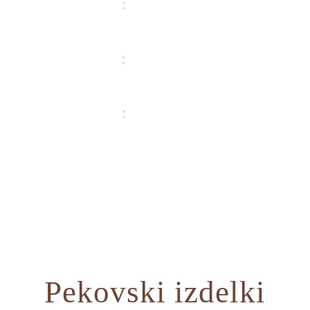
Kruh ni samo iz moke, kvasa, 
ljubezni in ustreznega mesenj
znanja, priprav in peke pa je 
štručka, krajec, rezina ali pe
Pekovski izdelki