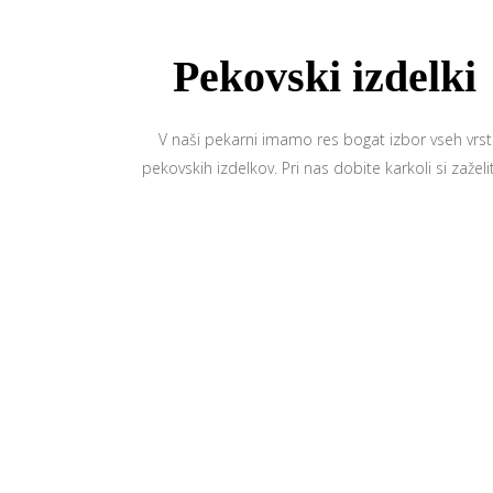
Pekovski izdelki
V naši pekarni imamo res bogat izbor vseh vrst
pekovskih izdelkov. Pri nas dobite karkoli si zaželi
Kakovost izdelkov