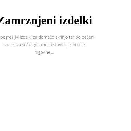
Zamrznjeni izdelki
pogrešljivi izdelki za domačo skrinjo ter polpečeni
izdelki za večje gostilne, restavracije, hotele,
trgovine,...
d leta 1929