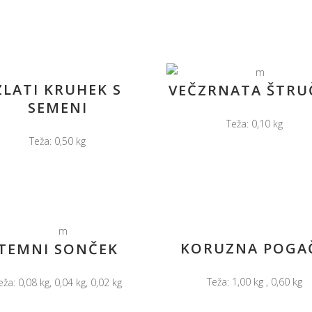
ZLATI KRUHEK S
VEČZRNATA ŠTRU
SEMENI
Teža: 0,10 kg
Teža: 0,50 kg
KORUZNA POGA
TEMNI SONČEK
Teža: 1,00 kg , 0,60 kg
eža: 0,08 kg, 0,04 kg, 0,02 kg