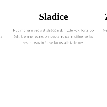
Sladice
Nudimo vam več vrst slaščičarskih izdelkov. Torte po
Ne
te.
želji, kremne rezine, princeske, rolice, muffine, veliko
vrst keksov in še veliko ostalih izdelkov.
Tradicija o