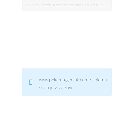
Zaključek in objava nove spletne strani ( V PROCESU )
www.pekarna-gersak.com / spletna
stran je v izdelavi