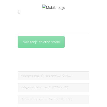
Nalaganje spletne strani
dsdas
Nalaganje fotografij izdelkov (KONČANO)
Nalaganje spletnih vsebin (KONČANO)
Optimiziranje spletne strani (V PROCESU)